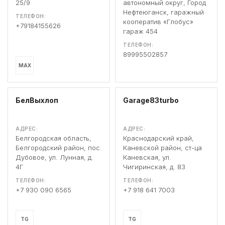
25/9
автономный округ, Город
Нефтеюганск, гаражный
ТЕЛЕФОН:
кооператив «Глобус»
+79184155626
гараж 454
ТЕЛЕФОН:
89995502857
MAX
БелВыхлоп
Garage83turbo
АДРЕС:
АДРЕС:
Белгородская область,
Краснодарский край,
Белгородский район, пос.
Каневской район, ст-ца
Дубовое, ул. Лунная, д.
Каневская, ул.
4Г
Чигиринская, д. 83
ТЕЛЕФОН:
ТЕЛЕФОН:
+7 930 090 6565
+7 918 641 7003
TG
TG