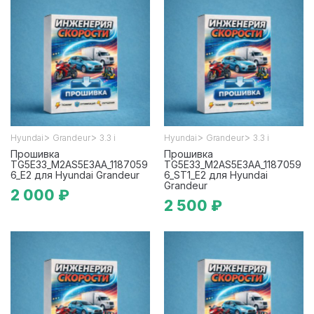
>
>
>
>
Hyundai
Grandeur
3.3 i
Hyundai
Grandeur
3.3 i
Прошивка
Прошивка
TG5E33_M2AS5E3AA_1187059
TG5E33_M2AS5E3AA_1187059
6_E2 для Hyundai Grandeur
6_ST1_E2 для Hyundai
Grandeur
2 000 ₽
2 500 ₽