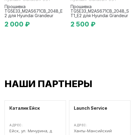
Прошивка
Прошивка
TG5E33_M2AS671CB_2048_E
TG5E33_M2AS671CB_2048_S
2 для Hyundai Grandeur
T1_E2 для Hyundai Grandeur
2 000 ₽
2 500 ₽
НАШИ ПАРТНЕРЫ
Каталик Ейск
Launch Service
АДРЕС:
АДРЕС:
Ейск, ул. Мичурина, д.
Ханты-Мансийский