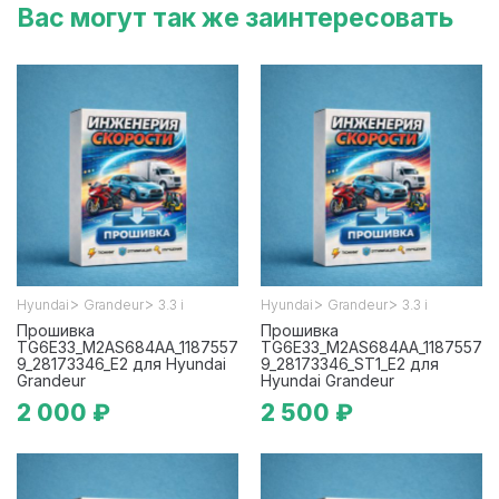
Вас могут так же заинтересовать
>
>
>
>
Hyundai
Grandeur
3.3 i
Hyundai
Grandeur
3.3 i
Прошивка
Прошивка
TG6E33_M2AS684AA_1187557
TG6E33_M2AS684AA_1187557
9_28173346_E2 для Hyundai
9_28173346_ST1_E2 для
Grandeur
Hyundai Grandeur
2 000 ₽
2 500 ₽