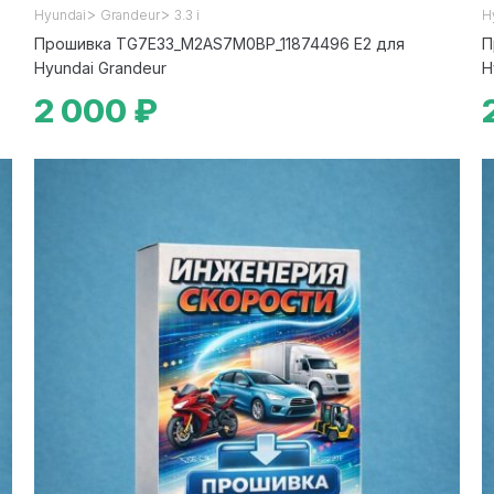
>
>
Hyundai
Grandeur
3.3 i
H
Прошивка TG7E33_M2AS7M0BP_11874496 E2 для
П
Hyundai Grandeur
H
2 000 ₽