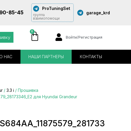
ProTuningSet
290-85-45
garage_krd
группа
взаимопомощи
0
шивку
Войти/Регистрация
О НАС
НАШИ ПАРТНЕРЫ
КОНТАКТЫ
ur
/
3.3 i
/ Прошивка
9_28173346_E2 для Hyundai Grandeur
684AA_11875579_281733