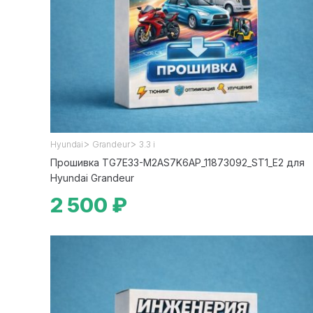
>
>
Hyundai
Grandeur
3.3 i
Прошивка TG7E33-M2AS7K6AP_11873092_ST1_E2 для
Hyundai Grandeur
2 500 ₽