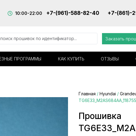
+7-(961)-588-82-40
+7-(861)-
10:00-22:00
Заказать про
ЕЗНЫЕ ПРОГРАММЫ
КАК КУПИТЬ
ОТЗЫВЫ
Главная
/
Hyundai
/
Grande
TG6E33_M2AS684AA_1187557
Прошивка
TG6E33_M2AS