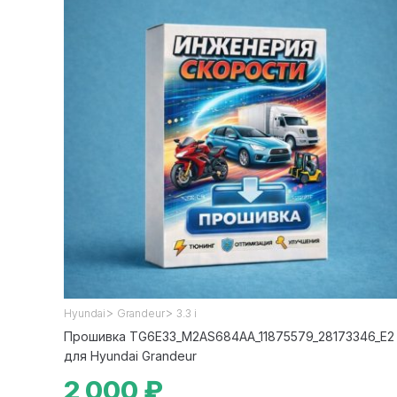
>
>
Hyundai
Grandeur
3.3 i
Прошивка TG6E33_M2AS684AA_11875579_28173346_E2
для Hyundai Grandeur
2 000 ₽