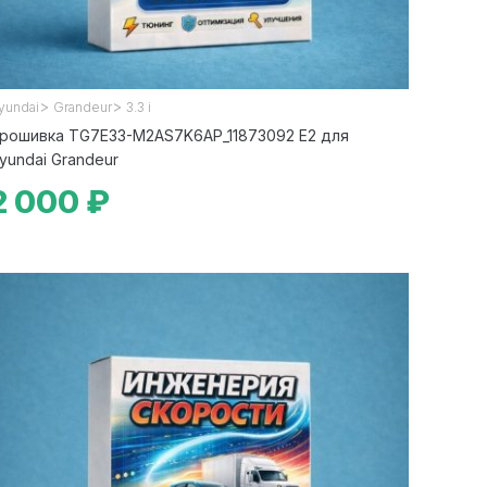
>
>
yundai
Grandeur
3.3 i
рошивка TG7E33-M2AS7K6AP_11873092 E2 для
yundai Grandeur
2 000 ₽