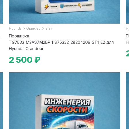
>
>
Hyundai
Grandeur
3.3 i
H
2
Прошивка
П
TG7E33_M2AS7M2BP_11875332_28204209_ST1_E2 для
H
Hyundai Grandeur
2 500 ₽