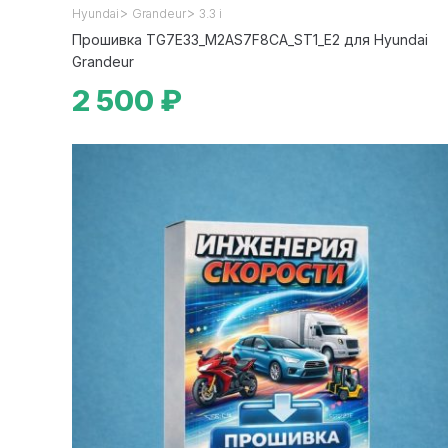
>
>
Hyundai
Grandeur
3.3 i
Прошивка TG7E33_M2AS7F8CA_ST1_E2 для Hyundai
Grandeur
2 500 ₽