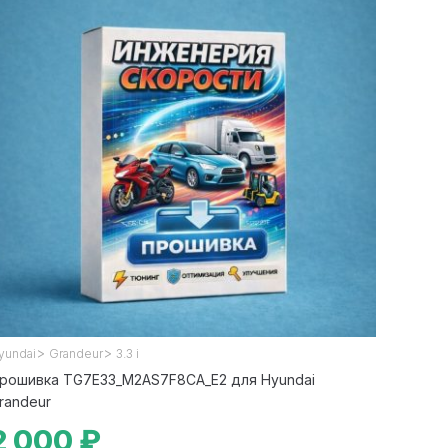
>
>
yundai
Grandeur
3.3 i
рошивка TG7E33_M2AS7F8CA_E2 для Hyundai
randeur
2 000 ₽