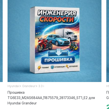
>
>
Hyundai
Grandeur
3.3 i
H
Прошивка
П
TG6E33_M2AS684AA_11875579_28173346_ST1_E2 для
G
Hyundai Grandeur