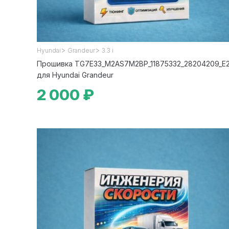
>
>
Hyundai
Grandeur
3.3 i
Прошивка TG7E33_M2AS7M2BP_11875332_28204209_E
для Hyundai Grandeur
2 000 ₽