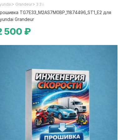
>
>
yundai
Grandeur
3.3 i
рошивка TG7E33_M2AS7M0BP_11874496_ST1_E2 для
yundai Grandeur
2 500 ₽