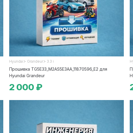
>
>
Hyundai
Grandeur
3.3 i
H
Прошивка TG5E33_M2AS5E3AA_11870596_E2 для
П
Hyundai Grandeur
H
2 000 ₽