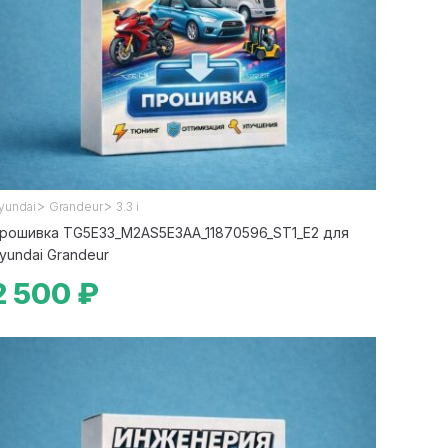
>
>
yundai
Grandeur
3.3 i
рошивка TG5E33_M2AS5E3AA_11870596_ST1_E2 для
yundai Grandeur
2 500 ₽