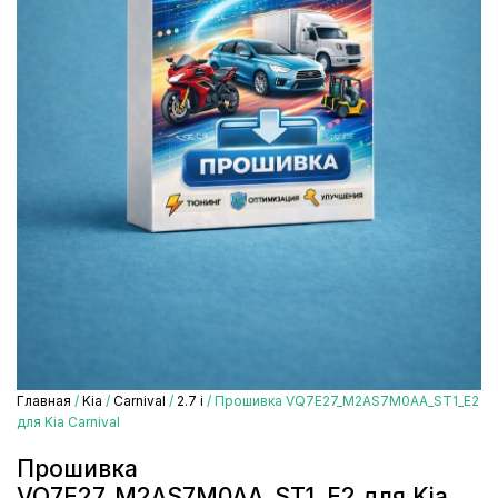
Главная
/
Kia
/
Carnival
/
2.7 i
/ Прошивка VQ7E27_M2AS7M0AA_ST1_E2
для Kia Carnival
Прошивка
VQ7E27_M2AS7M0AA_ST1_E2 для Kia