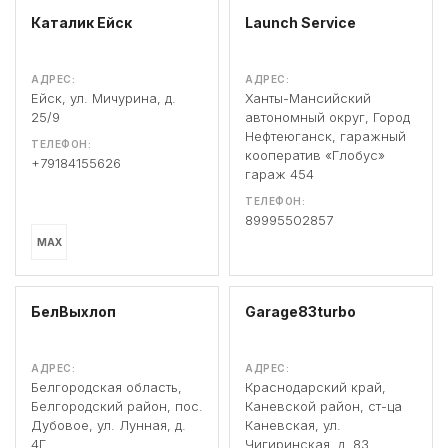
Каталик Ейск
Launch Service
АДРЕС:
АДРЕС:
Ейск, ул. Мичурина, д.
Ханты-Мансийский
25/9
автономный округ, Город
Нефтеюганск, гаражный
ТЕЛЕФОН:
кооператив «Глобус»
+79184155626
гараж 454
ТЕЛЕФОН:
89995502857
MAX
БелВыхлоп
Garage83turbo
АДРЕС:
АДРЕС:
Белгородская область,
Краснодарский край,
Белгородский район, пос.
Каневской район, ст-ца
Дубовое, ул. Лунная, д.
Каневская, ул.
4Г
Чигиринская, д. 83