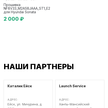
Прошивка
NF8V33_M2AS8JAAA_ST1_E2
для Hyundai Sonata
2 000 ₽
НАШИ ПАРТНЕРЫ
Каталик Ейск
Launch Service
АДРЕС:
АДРЕС:
Ейск, ул. Мичурина, д.
Ханты-Мансийский