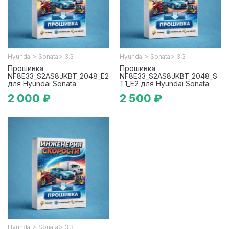
>
>
>
>
Hyundai
Sonata
3.3 i
Hyundai
Sonata
3.3 i
Прошивка
Прошивка
NF8E33_S2AS8JKBT_2048_E2
NF8E33_S2AS8JKBT_2048_S
для Hyundai Sonata
T1_E2 для Hyundai Sonata
2 000 ₽
2 500 ₽
>
>
Hyundai
Sonata
3.3 i