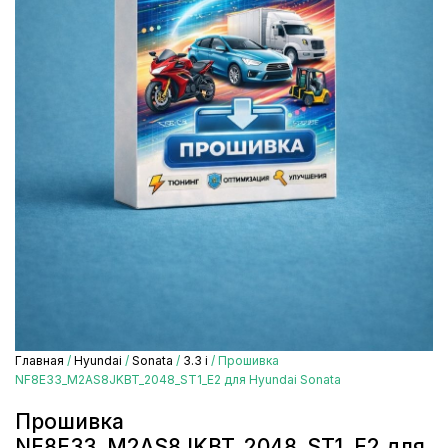
Главная
/
Hyundai
/
Sonata
/
3.3 i
/ Прошивка
NF8E33_M2AS8JKBT_2048_ST1_E2 для Hyundai Sonata
Прошивка
NF8E33_M2AS8JKBT_2048_ST1_E2 для