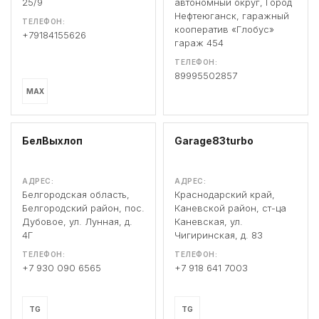
25/9
автономный округ, Город
Нефтеюганск, гаражный
ТЕЛЕФОН:
кооператив «Глобус»
+79184155626
гараж 454
ТЕЛЕФОН:
89995502857
MAX
БелВыхлоп
Garage83turbo
АДРЕС:
АДРЕС:
Белгородская область,
Краснодарский край,
Белгородский район, пос.
Каневской район, ст-ца
Дубовое, ул. Лунная, д.
Каневская, ул.
4Г
Чигиринская, д. 83
ТЕЛЕФОН:
ТЕЛЕФОН:
+7 930 090 6565
+7 918 641 7003
TG
TG