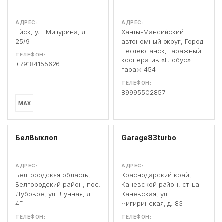
АДРЕС:
АДРЕС:
Ейск, ул. Мичурина, д.
Ханты-Мансийский
25/9
автономный округ, Город
Нефтеюганск, гаражный
ТЕЛЕФОН:
кооператив «Глобус»
+79184155626
гараж 454
ТЕЛЕФОН:
89995502857
MAX
БелВыхлоп
Garage83turbo
АДРЕС:
АДРЕС:
Белгородская область,
Краснодарский край,
Белгородский район, пос.
Каневской район, ст-ца
Дубовое, ул. Лунная, д.
Каневская, ул.
4Г
Чигиринская, д. 83
ТЕЛЕФОН:
ТЕЛЕФОН: