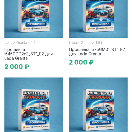
>
>
>
>
Lada
Granta
1.6 i
Lada
Granta
1.6 i
Прошивка
Прошивка I575GM01_ST1_E2
I545GDD2c3_ST1_E2 для
для Lada Granta
Lada Granta
2 000 ₽
2 000 ₽