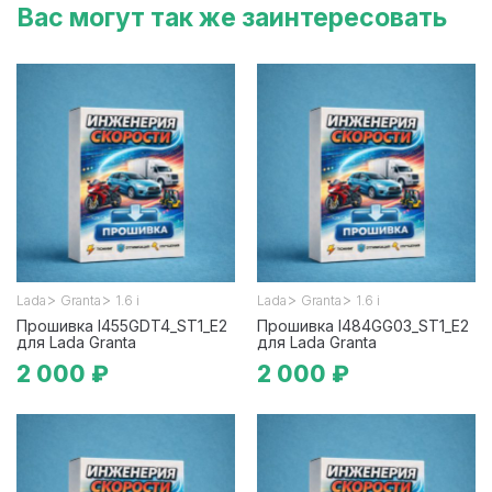
Вас могут так же заинтересовать
>
>
>
>
Lada
Granta
1.6 i
Lada
Granta
1.6 i
Прошивка I455GDT4_ST1_E2
Прошивка I484GG03_ST1_E2
для Lada Granta
для Lada Granta
2 000 ₽
2 000 ₽