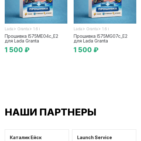
>
>
>
>
Lada
Granta
1.6 i
Lada
Granta
1.6 i
Прошивка I575ME04c_E2
Прошивка I575MG07c_E2
для Lada Granta
для Lada Granta
1 500 ₽
1 500 ₽
НАШИ ПАРТНЕРЫ
Каталик Ейск
Launch Service