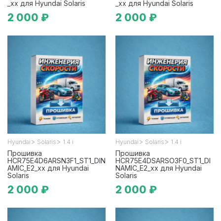
_xx для Hyundai Solaris
_xx для Hyundai Solaris
2 000 ₽
2 000 ₽
>
>
>
>
Hyundai
Solaris
1.4 i
Hyundai
Solaris
1.4 i
Прошивка
Прошивка
HCR75E4D6ARSN3F1_ST1_DIN
HCR75E4DSARSO3F0_ST1_DI
AMIC_E2_xx для Hyundai
NAMIC_E2_xx для Hyundai
Solaris
Solaris
2 000 ₽
2 000 ₽