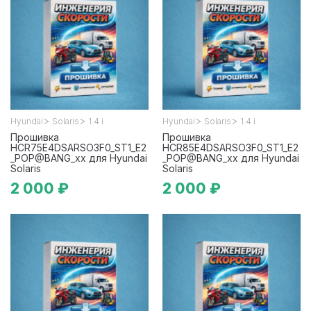
>
>
>
>
Hyundai
Solaris
1.4 i
Hyundai
Solaris
1.4 i
Прошивка
Прошивка
HCR75E4DSARSO3F0_ST1_E2
HCR85E4DSARSO3F0_ST1_E2
_POP@BANG_xx для Hyundai
_POP@BANG_xx для Hyundai
Solaris
Solaris
2 000 ₽
2 000 ₽