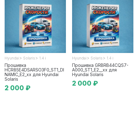
>
>
>
>
Hyundai
Solaris
1.4 i
Hyundai
Solaris
1.4 i
Прошивка
Прошивка GRBRB44CQS7-
HCR85E4DSARSO3F0_ST1_DI
A000_ST1_E2__xx для
NAMIC_E2_xx для Hyundai
Hyundai Solaris
Solaris
2 000 ₽
2 000 ₽