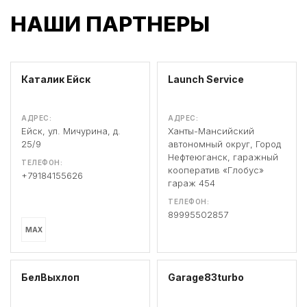
НАШИ ПАРТНЕРЫ
Каталик Ейск
Launch Service
АДРЕС:
АДРЕС:
Ейск, ул. Мичурина, д.
Ханты-Мансийский
25/9
автономный округ, Город
Нефтеюганск, гаражный
ТЕЛЕФОН:
кооператив «Глобус»
+79184155626
гараж 454
ТЕЛЕФОН:
89995502857
MAX
БелВыхлоп
Garage83turbo