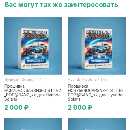
Вас могут так же заинтересовать
>
>
>
>
Hyundai
Solaris
1.4 i
Hyundai
Solaris
1.4 i
Прошивка
Прошивка
HCR75E4D6ARSN3F0_ST1_E2
HCR75E4D6ARSN3F1_ST1_E2_
_POP@BANG_xx для Hyundai
POP@BANG_xx для Hyundai
Solaris
Solaris
2 000 ₽
2 000 ₽