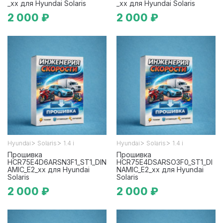
_xx для Hyundai Solaris
_xx для Hyundai Solaris
2 000 ₽
2 000 ₽
>
>
>
>
Hyundai
Solaris
1.4 i
Hyundai
Solaris
1.4 i
Прошивка
Прошивка
HCR75E4D6ARSN3F1_ST1_DIN
HCR75E4DSARSO3F0_ST1_DI
AMIC_E2_xx для Hyundai
NAMIC_E2_xx для Hyundai
Solaris
Solaris
2 000 ₽
2 000 ₽