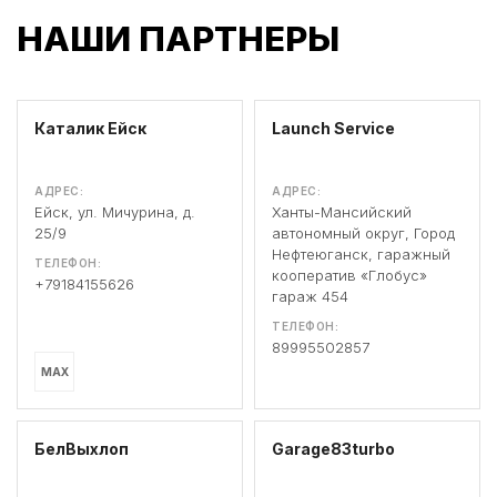
НАШИ ПАРТНЕРЫ
Каталик Ейск
Launch Service
АДРЕС:
АДРЕС:
Ейск, ул. Мичурина, д.
Ханты-Мансийский
25/9
автономный округ, Город
Нефтеюганск, гаражный
ТЕЛЕФОН:
кооператив «Глобус»
+79184155626
гараж 454
ТЕЛЕФОН:
89995502857
MAX
БелВыхлоп
Garage83turbo