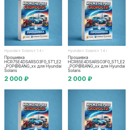
>
>
>
>
Hyundai
Solaris
1.4 i
Hyundai
Solaris
1.4 i
Прошивка
Прошивка
HCR75E4DSARSO3F0_ST1_E2
HCR85E4DSARSO3F0_ST1_E2
_POP@BANG_xx для Hyundai
_POP@BANG_xx для Hyundai
Solaris
Solaris
2 000 ₽
2 000 ₽