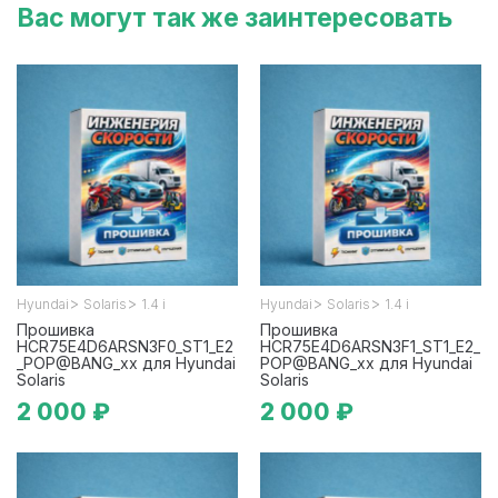
Вас могут так же заинтересовать
>
>
>
>
Hyundai
Solaris
1.4 i
Hyundai
Solaris
1.4 i
Прошивка
Прошивка
HCR75E4D6ARSN3F0_ST1_E2
HCR75E4D6ARSN3F1_ST1_E2_
_POP@BANG_xx для Hyundai
POP@BANG_xx для Hyundai
Solaris
Solaris
2 000 ₽
2 000 ₽