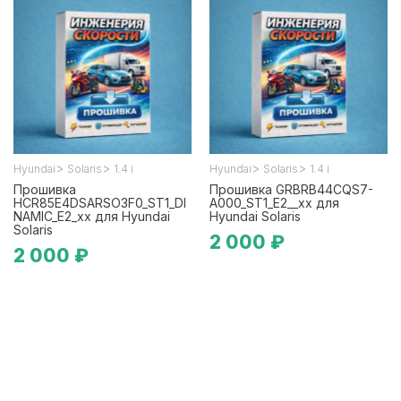
>
>
>
>
Hyundai
Solaris
1.4 i
Hyundai
Solaris
1.4 i
Прошивка
Прошивка GRBRB44CQS7-
HCR85E4DSARSO3F0_ST1_DI
A000_ST1_E2__xx для
NAMIC_E2_xx для Hyundai
Hyundai Solaris
Solaris
2 000 ₽
2 000 ₽