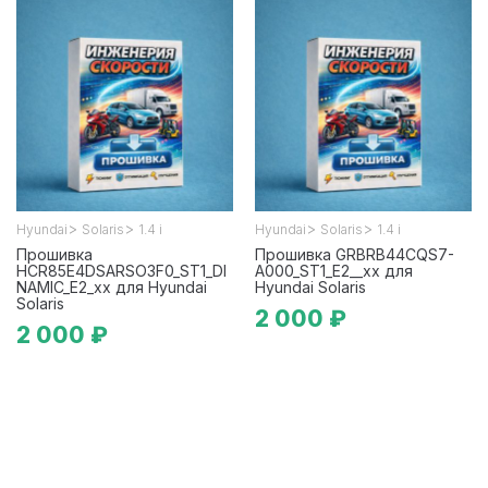
>
>
>
>
Hyundai
Solaris
1.4 i
Hyundai
Solaris
1.4 i
Прошивка
Прошивка GRBRB44CQS7-
HCR85E4DSARSO3F0_ST1_DI
A000_ST1_E2__xx для
NAMIC_E2_xx для Hyundai
Hyundai Solaris
Solaris
2 000 ₽
2 000 ₽