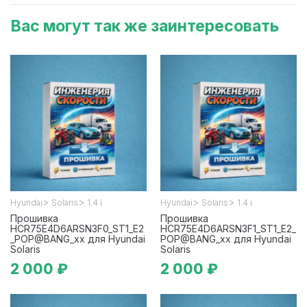
Вас могут так же заинтересовать
>
>
>
>
Hyundai
Solaris
1.4 i
Hyundai
Solaris
1.4 i
Прошивка
Прошивка
HCR75E4D6ARSN3F0_ST1_E2
HCR75E4D6ARSN3F1_ST1_E2_
_POP@BANG_xx для Hyundai
POP@BANG_xx для Hyundai
Solaris
Solaris
2 000 ₽
2 000 ₽