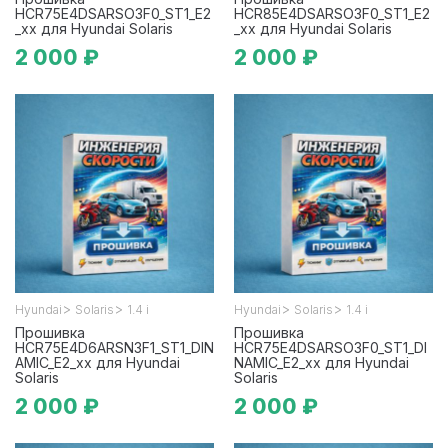
HCR75E4DSARSO3F0_ST1_E2
HCR85E4DSARSO3F0_ST1_E2
_xx для Hyundai Solaris
_xx для Hyundai Solaris
2 000 ₽
2 000 ₽
>
>
>
>
Hyundai
Solaris
1.4 i
Hyundai
Solaris
1.4 i
Прошивка
Прошивка
HCR75E4D6ARSN3F1_ST1_DIN
HCR75E4DSARSO3F0_ST1_DI
AMIC_E2_xx для Hyundai
NAMIC_E2_xx для Hyundai
Solaris
Solaris
2 000 ₽
2 000 ₽