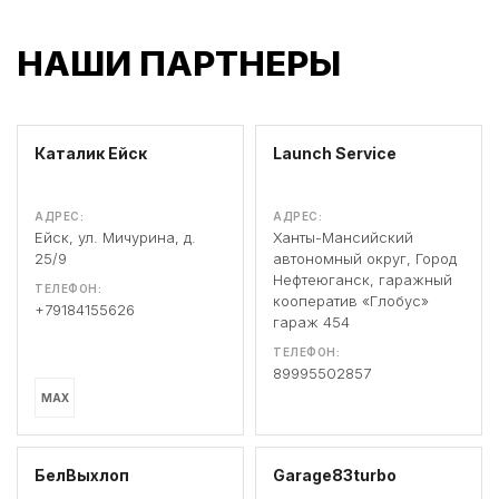
НАШИ ПАРТНЕРЫ
Каталик Ейск
Launch Service
АДРЕС:
АДРЕС:
Ейск, ул. Мичурина, д.
Ханты-Мансийский
25/9
автономный округ, Город
Нефтеюганск, гаражный
ТЕЛЕФОН:
кооператив «Глобус»
+79184155626
гараж 454
ТЕЛЕФОН:
89995502857
MAX
БелВыхлоп
Garage83turbo