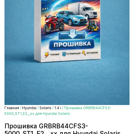
Главная
/
Hyundai
/
Solaris
/
1.4 i
/ Прошивка GRBRB44CFS3-
5000_ST1_E2__xx для Hyundai Solaris
Прошивка GRBRB44CFS3-
5000_ST1_E2__xx для Hyundai Solaris