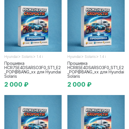
>
>
>
>
Hyundai
Solaris
1.4 i
Hyundai
Solaris
1.4 i
Прошивка
Прошивка
HCR75E4DSARSO3F0_ST1_E2
HCR85E4DSARSO3F0_ST1_E2
_POP@BANG_xx для Hyundai
_POP@BANG_xx для Hyundai
Solaris
Solaris
2 000 ₽
2 000 ₽