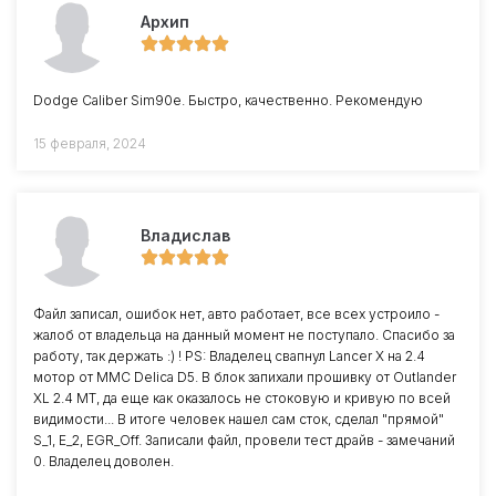
Архип
Dodge Caliber Sim90e. Быстро, качественно. Рекомендую
15 февраля, 2024
Владислав
Файл записал, ошибок нет, авто работает, все всех устроило -
жалоб от владельца на данный момент не поступало. Спасибо за
работу, так держать :) ! PS: Владелец свапнул Lancer X на 2.4
мотор от MMC Delica D5. В блок запихали прошивку от Outlander
XL 2.4 MT, да еще как оказалось не стоковую и кривую по всей
видимости... В итоге человек нашел сам сток, сделал "прямой"
S_1, E_2, EGR_Off. Записали файл, провели тест драйв - замечаний
0. Владелец доволен.