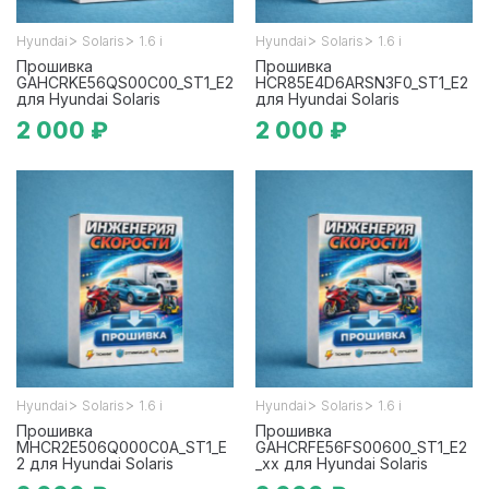
>
>
>
>
Hyundai
Solaris
1.6 i
Hyundai
Solaris
1.6 i
Прошивка
Прошивка
GAHCRKE56QS00C00_ST1_E2
HCR85E4D6ARSN3F0_ST1_E2
для Hyundai Solaris
для Hyundai Solaris
2 000 ₽
2 000 ₽
>
>
>
>
Hyundai
Solaris
1.6 i
Hyundai
Solaris
1.6 i
Прошивка
Прошивка
MHCR2E506Q000C0A_ST1_E
GAHCRFE56FS00600_ST1_E2
2 для Hyundai Solaris
_xx для Hyundai Solaris