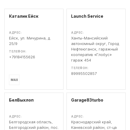
Каталик Ейск
Launch Service
АДРЕС:
АДРЕС:
Ейск, ул. Мичурина, д.
Ханты-Мансийский
25/9
автономный округ, Город
Нефтеюганск, гаражный
ТЕЛЕФОН:
кооператив «Глобус»
+79184155626
гараж 454
ТЕЛЕФОН:
89995502857
MAX
БелВыхлоп
Garage83turbo
АДРЕС:
АДРЕС:
Белгородская область,
Краснодарский край,
Белгородский район, пос.
Каневской район, ст-ца