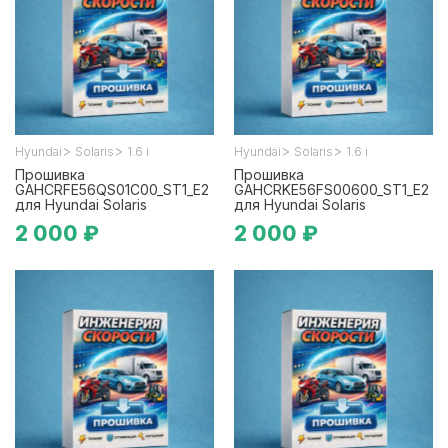
>
>
>
>
Hyundai
Solaris
1.6 i
Hyundai
Solaris
1.6 i
Прошивка
Прошивка
GAHCRFE56QS01C00_ST1_E2
GAHCRKE56FS00600_ST1_E2
для Hyundai Solaris
для Hyundai Solaris
2 000 ₽
2 000 ₽