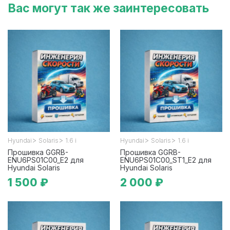
Вас могут так же заинтересовать
>
>
>
>
Hyundai
Solaris
1.6 i
Hyundai
Solaris
1.6 i
Прошивка GGRB-
Прошивка GGRB-
ENU6PS01C00_E2 для
ENU6PS01C00_ST1_E2 для
Hyundai Solaris
Hyundai Solaris
1 500 ₽
2 000 ₽