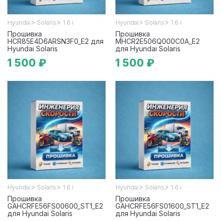
>
>
>
>
Hyundai
Solaris
1.6 i
Hyundai
Solaris
1.6 i
Прошивка
Прошивка
HCR85E4D6ARSN3F0_E2 для
MHCR2E506Q000C0A_E2
Hyundai Solaris
для Hyundai Solaris
1 500 ₽
1 500 ₽
>
>
>
>
Hyundai
Solaris
1.6 i
Hyundai
Solaris
1.6 i
Прошивка
Прошивка
GAHCRFE56FS00600_ST1_E2
GAHCRFE56FS01600_ST1_E2
для Hyundai Solaris
для Hyundai Solaris