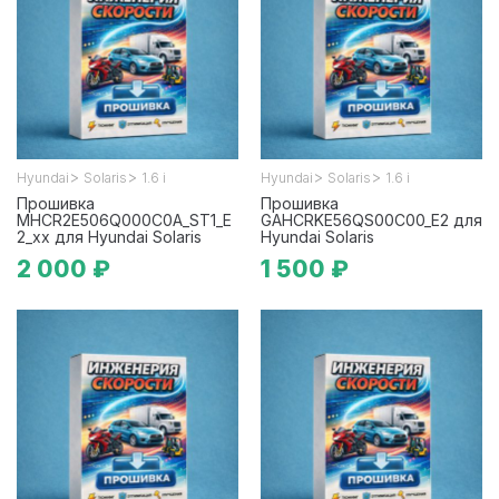
>
>
>
>
Hyundai
Solaris
1.6 i
Hyundai
Solaris
1.6 i
Прошивка
Прошивка
MHCR2E506Q000C0A_ST1_E
GAHCRKE56QS00C00_E2 для
2_xx для Hyundai Solaris
Hyundai Solaris
2 000 ₽
1 500 ₽