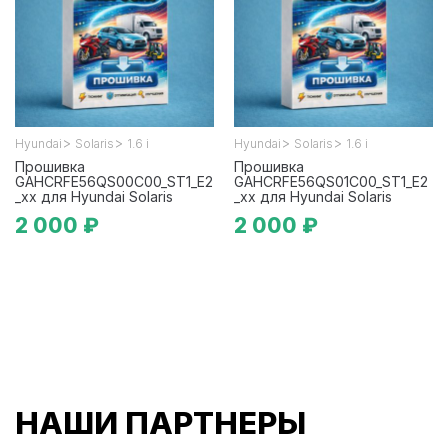
>
>
>
>
Hyundai
Solaris
1.6 i
Hyundai
Solaris
1.6 i
Прошивка
Прошивка
GAHCRFE56QS00C00_ST1_E2
GAHCRFE56QS01C00_ST1_E2
_xx для Hyundai Solaris
_xx для Hyundai Solaris
2 000 ₽
2 000 ₽
НАШИ ПАРТНЕРЫ