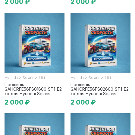
2 000 ₽
2 000 ₽
>
>
>
>
Hyundai
Solaris
1.6 i
Hyundai
Solaris
1.6 i
Прошивка
Прошивка
GAHCRFE56FS01600_ST1_E2_
GAHCRFE56FS02600_ST1_E2_
xx для Hyundai Solaris
xx для Hyundai Solaris
2 000 ₽
2 000 ₽