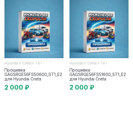
>
>
>
>
Hyundai
Creta
1.6 i
Hyundai
Creta
1.6 i
Прошивка
Прошивка
GAGSRGE56FS50600_ST1_E2
GAGSRGE56FS51600_ST1_E2
для Hyundai Creta
для Hyundai Creta
2 000 ₽
2 000 ₽