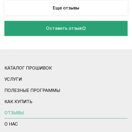
Еще отзывы
Оставить отзыв
КАТАЛОГ ПРОШИВОК
УСЛУГИ
ПОЛЕЗНЫЕ ПРОГРАММЫ
КАК КУПИТЬ
ОТЗЫВЫ
О НАС