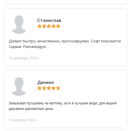
Станислав
Делает быстро, качественно, прогнозируемо. Софт получается
годный. Рекомендую.
25 декабря, 2024
Даниил
Заказывал прошивку на каптиву, все в лучшем виде, для нашей
деревни адекватная цена.
5 октября, 2024