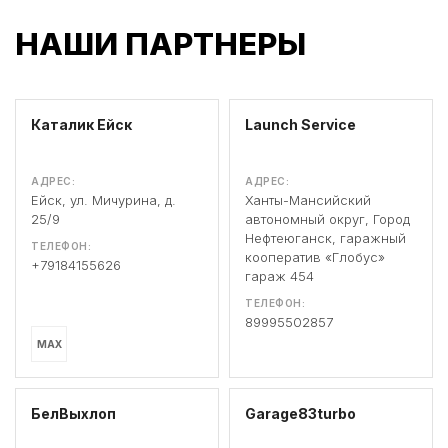
НАШИ ПАРТНЕРЫ
Каталик Ейск
Launch Service
АДРЕС:
АДРЕС:
Ейск, ул. Мичурина, д.
Ханты-Мансийский
25/9
автономный округ, Город
Нефтеюганск, гаражный
ТЕЛЕФОН:
кооператив «Глобус»
+79184155626
гараж 454
ТЕЛЕФОН:
89995502857
MAX
БелВыхлоп
Garage83turbo