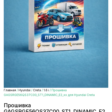
Главная
/
Hyundai
/
Creta
/
1.6 i
/ Прошивка
GAGSRGE56QS37C00_ST1_DINAMIC_E2_xx для Hyundai Creta
Прошивка
GAGSRGE56QS37C00_ST1_DINAMIC_E2_