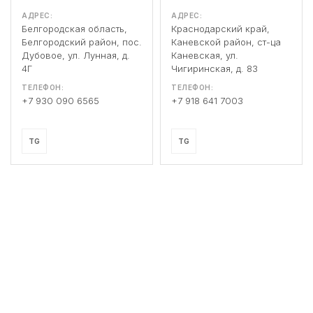
АДРЕС:
АДРЕС:
Белгородская область,
Краснодарский край,
Белгородский район, пос.
Каневской район, ст-ца
Дубовое, ул. Лунная, д.
Каневская, ул.
4Г
Чигиринская, д. 83
ТЕЛЕФОН:
ТЕЛЕФОН:
+7 930 090 6565
+7 918 641 7003
TG
TG