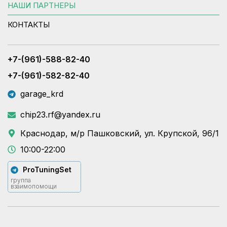
НАШИ ПАРТНЕРЫ
КОНТАКТЫ
+7-(961)-588-82-40
+7-(961)-582-82-40
garage_krd
chip23.rf@yandex.ru
Краснодар, м/р Пашковский, ул. Крупской, 96/1
10:00-22:00
ProTuningSet
группа
взаимопомощи