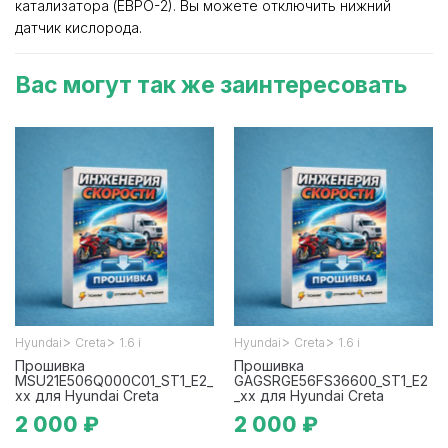
катализатора (ЕВРО-2). Вы можете отключить нижний
датчик кислорода.
Вас могут так же заинтересовать
>
>
>
>
Hyundai
Creta
1.6 i
Hyundai
Creta
1.6 i
Прошивка
Прошивка
MSU21E506Q000C01_ST1_E2_
GAGSRGE56FS36600_ST1_E2
xx для Hyundai Creta
_xx для Hyundai Creta
2 000 ₽
2 000 ₽