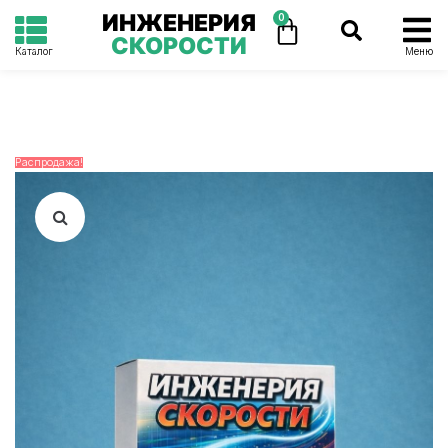
ИНЖЕНЕРИЯ
0
СКОРОСТИ
Каталог
Меню
Распродажа!