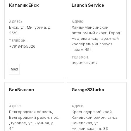
Каталик Ейск
Launch Service
АДРЕС:
АДРЕС:
Ейск, ул. Мичурина, д.
Ханты-Мансийский
25/9
автономный округ, Город
Нефтеюганск, гаражный
ТЕЛЕФОН:
кооператив «Глобус»
+79184155626
гараж 454
ТЕЛЕФОН:
89995502857
MAX
БелВыхлоп
Garage83turbo
АДРЕС:
АДРЕС:
Белгородская область,
Краснодарский край,
Белгородский район, пос.
Каневской район, ст-ца
Дубовое, ул. Лунная, д.
Каневская, ул.
4Г
Чигиринская, д. 83