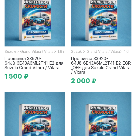
>
>
>
>
Suzuki
Grand Vitara / Vitara
1.6 i
Suzuki
Grand Vitara / Vitara
1.6 i
Прошивка 33920-
Прошивка 33920-
64J8_6E43A6ML2T41_E2 для
64J8_6E43A6ML2T41_E2_EGR
Suzuki Grand Vitara / Vitara
_OFF для Suzuki Grand Vitara
/ Vitara
1 500 ₽
2 000 ₽