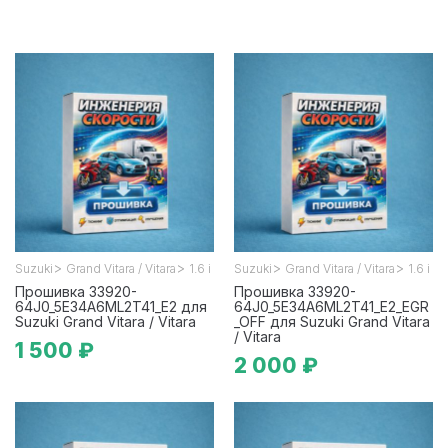
>
>
>
>
Suzuki
Grand Vitara / Vitara
1.6 i
Suzuki
Grand Vitara / Vitara
1.6 i
Прошивка 33920-
Прошивка 33920-
64J0_5E34A6ML2T41_E2 для
64J0_5E34A6ML2T41_E2_EGR
Suzuki Grand Vitara / Vitara
_OFF для Suzuki Grand Vitara
/ Vitara
1 500 ₽
2 000 ₽