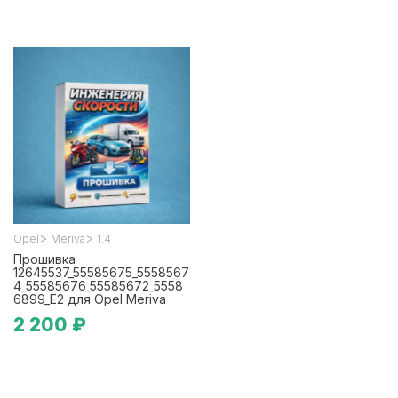
>
>
Opel
Meriva
1.4 i
Прошивка
12645537_55585675_5558567
4_55585676_55585672_5558
6899_E2 для Opel Meriva
2 200 ₽