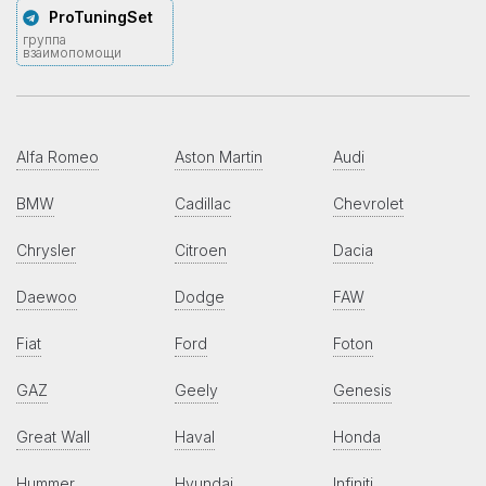
ProTuningSet
группа
взаимопомощи
Alfa Romeo
Aston Martin
Audi
BMW
Cadillac
Chevrolet
Chrysler
Citroen
Dacia
Daewoo
Dodge
FAW
Fiat
Ford
Foton
GAZ
Geely
Genesis
Great Wall
Haval
Honda
Hummer
Hyundai
Infiniti