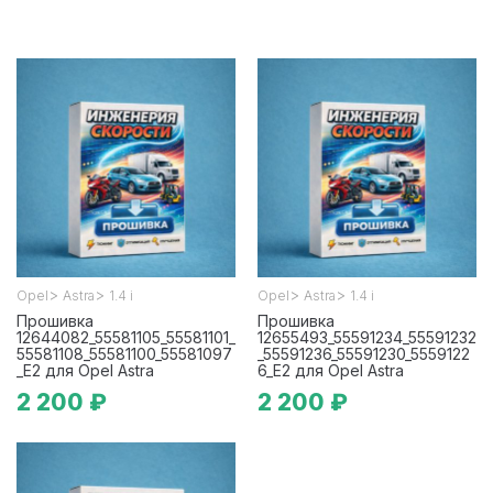
>
>
>
>
Opel
Astra
1.4 i
Opel
Astra
1.4 i
Прошивка
Прошивка
12644082_55581105_55581101_
12655493_55591234_55591232
55581108_55581100_55581097
_55591236_55591230_5559122
_E2 для Opel Astra
6_E2 для Opel Astra
2 200 ₽
2 200 ₽