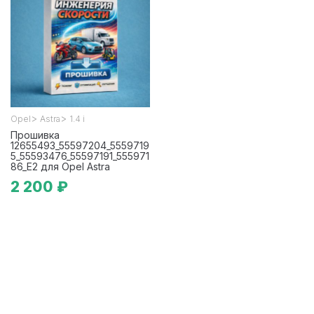
>
>
Opel
Astra
1.4 i
Прошивка
12655493_55597204_5559719
5_55593476_55597191_555971
86_E2 для Opel Astra
2 200 ₽