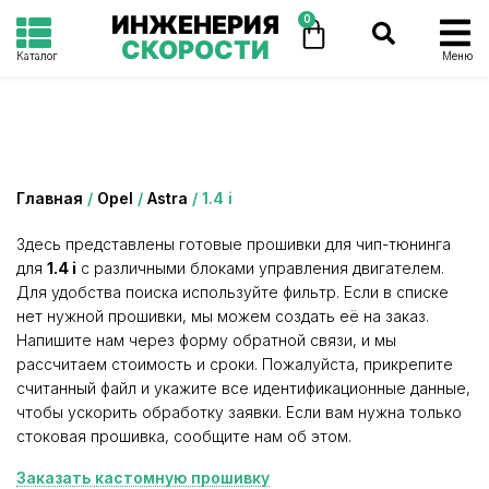
ИНЖЕНЕРИЯ
0
СКОРОСТИ
Каталог
Меню
Категория: 1.4 i
Главная
/
Opel
/
Astra
/ 1.4 i
Здесь представлены готовые прошивки для чип-тюнинга
для
1.4 i
с различными блоками управления двигателем.
Для удобства поиска используйте фильтр. Если в списке
нет нужной прошивки, мы можем создать её на заказ.
Напишите нам через форму обратной связи, и мы
рассчитаем стоимость и сроки. Пожалуйста, прикрепите
считанный файл и укажите все идентификационные данные,
чтобы ускорить обработку заявки. Если вам нужна только
стоковая прошивка, сообщите нам об этом.
Заказать кастомную прошивку