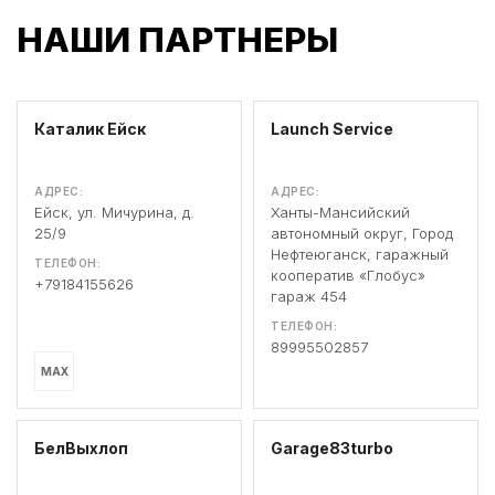
НАШИ ПАРТНЕРЫ
Каталик Ейск
Launch Service
АДРЕС:
АДРЕС:
Ейск, ул. Мичурина, д.
Ханты-Мансийский
25/9
автономный округ, Город
Нефтеюганск, гаражный
ТЕЛЕФОН:
кооператив «Глобус»
+79184155626
гараж 454
ТЕЛЕФОН:
89995502857
MAX
БелВыхлоп
Garage83turbo