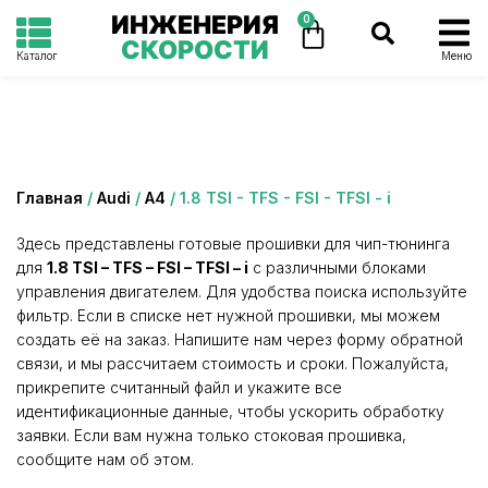
ИНЖЕНЕРИЯ
0
СКОРОСТИ
Каталог
Меню
Категория: 1.8 TSI - TFS - FSI - TFSI - i
Главная
/
Audi
/
A4
/ 1.8 TSI - TFS - FSI - TFSI - i
Здесь представлены готовые прошивки для чип-тюнинга
для
1.8 TSI – TFS – FSI – TFSI – i
с различными блоками
управления двигателем. Для удобства поиска используйте
фильтр. Если в списке нет нужной прошивки, мы можем
создать её на заказ. Напишите нам через форму обратной
связи, и мы рассчитаем стоимость и сроки. Пожалуйста,
прикрепите считанный файл и укажите все
идентификационные данные, чтобы ускорить обработку
заявки. Если вам нужна только стоковая прошивка,
сообщите нам об этом.