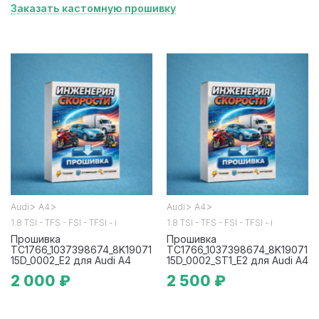
Заказать кастомную прошивку
>
>
>
>
Audi
A4
Audi
A4
1.8 TSI - TFS - FSI - TFSI - i
1.8 TSI - TFS - FSI - TFSI - i
Прошивка
Прошивка
TC1766_1037398674_8K19071
TC1766_1037398674_8K19071
15D_0002_E2 для Audi A4
15D_0002_ST1_E2 для Audi A4
2 000 ₽
2 500 ₽