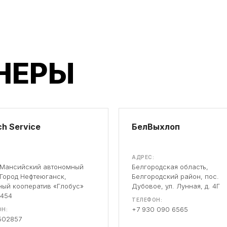
НЕРЫ
h Service
БелВыхлоп
АДРЕС:
-Мансийский автономный
Белгородская область,
 Город Нефтеюганск,
Белгородский район, пос.
ый кооператив «Глобус»
Дубовое, ул. Лунная, д. 4Г
 454
ТЕЛЕФОН:
+7 930 090 6565
Н:
502857