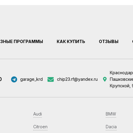
ЕЗНЫЕ ПРОГРАММЫ
КАК КУПИТЬ
ОТЗЫВЫ
Краснодар
0
garage_krd
chip23.rf@yandex.ru
Пашковский
Крупской, 
Audi
BMW
Citroen
Dacia