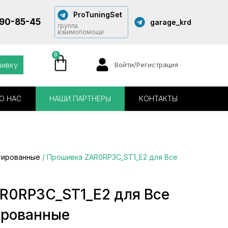
ProTuningSet
290-85-45
garage_krd
группа
взаимопомощи
0
шивку
Войти/Регистрация
О НАС
НАШИ ПАРТНЕРЫ
КОНТАКТЫ
тированные
/ Прошивка ZAR0RP3C_ST1_E2 для Все
R0RP3C_ST1_E2 для Все
ированные