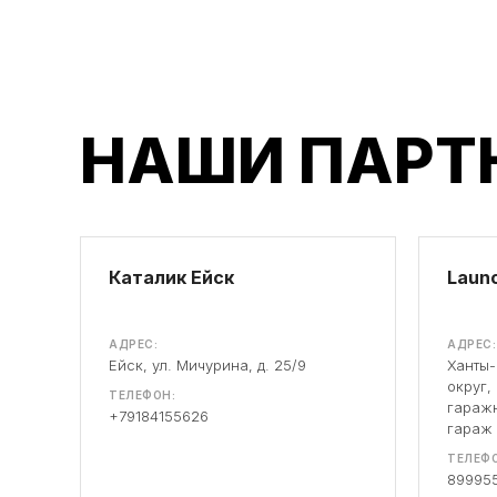
НАШИ ПАРТ
Каталик Ейск
Launc
АДРЕС:
АДРЕС:
Ейск, ул. Мичурина, д. 25/9
Ханты
округ,
ТЕЛЕФОН:
гаражн
+79184155626
гараж
ТЕЛЕФО
89995