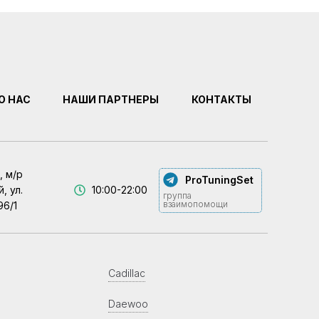
О НАС
НАШИ ПАРТНЕРЫ
КОНТАКТЫ
, м/р
ProTuningSet
, ул.
10:00-22:00
группа
взаимопомощи
96/1
Cadillac
Daewoo