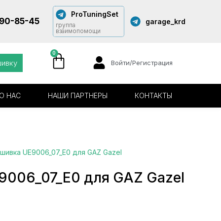
ProTuningSet
290-85-45
garage_krd
группа
взаимопомощи
0
шивку
Войти/Регистрация
О НАС
НАШИ ПАРТНЕРЫ
КОНТАКТЫ
шивка UE9006_07_E0 для GAZ Gazel
9006_07_E0 для GAZ Gazel