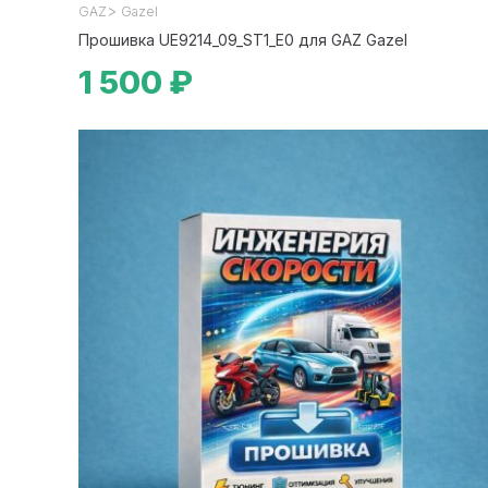
>
GAZ
Gazel
Прошивка UE9214_09_ST1_E0 для GAZ Gazel
1 500 ₽