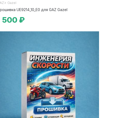
>
AZ
Gazel
рошивка UE9214_10_E0 для GAZ Gazel
1 500 ₽