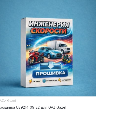
>
AZ
Gazel
рошивка UE9214_09_E2 для GAZ Gazel