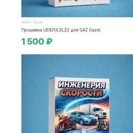
>
GAZ
Gazel
Прошивка UE9214_10_E2 для GAZ Gazel
1 500 ₽