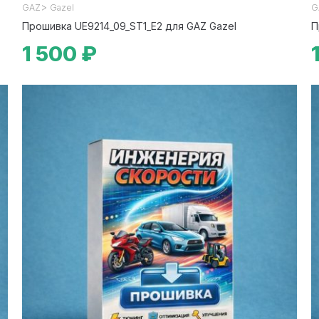
>
GAZ
Gazel
G
Прошивка UE9214_09_ST1_E2 для GAZ Gazel
П
1 500 ₽