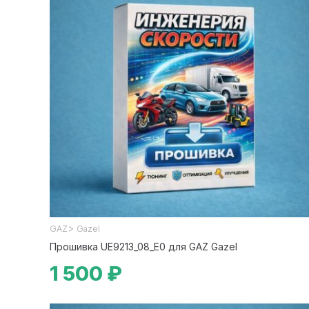
>
GAZ
Gazel
Прошивка UE9213_08_E0 для GAZ Gazel
1 500 ₽