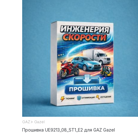
>
GAZ
Gazel
Прошивка UE9213_08_ST1_E2 для GAZ Gazel