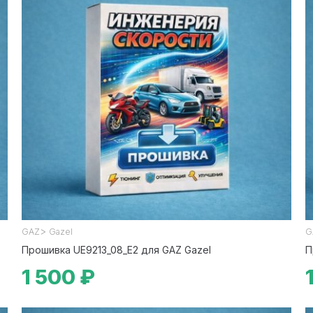
>
GAZ
Gazel
G
Прошивка UE9213_08_E2 для GAZ Gazel
П
1 500 ₽