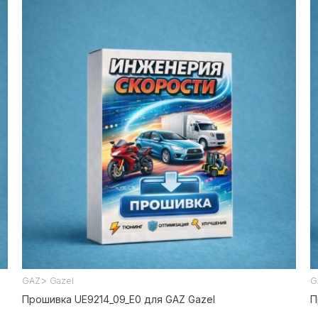
>
GAZ
Gazel
G
Прошивка UE9214_09_E0 для GAZ Gazel
П