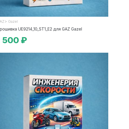
>
AZ
Gazel
рошивка UE9214_10_ST1_E2 для GAZ Gazel
1 500 ₽