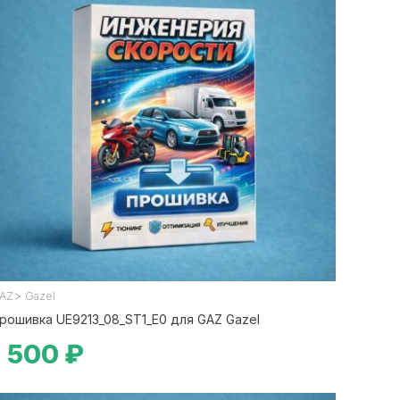
>
AZ
Gazel
рошивка UE9213_08_ST1_E0 для GAZ Gazel
1 500 ₽