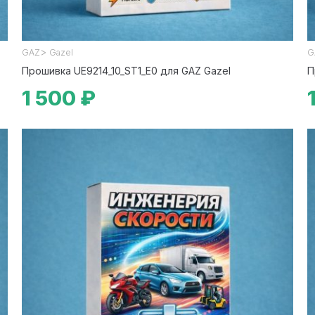
>
GAZ
Gazel
G
Прошивка UE9214_10_ST1_E0 для GAZ Gazel
П
1 500 ₽