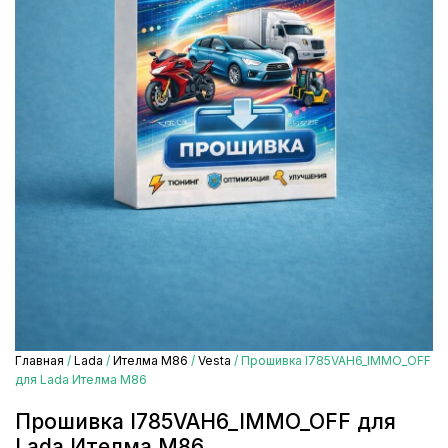
Главная
/
Lada
/
Ителма М86
/
Vesta
/ Прошивка I785VAH6_IMMO_OFF
для Lada Ителма М86
Прошивка I785VAH6_IMMO_OFF для
Lada Ителма М86