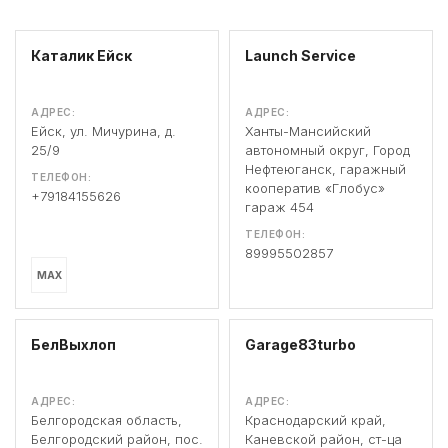
Каталик Ейск
Launch Service
АДРЕС:
АДРЕС:
Ейск, ул. Мичурина, д.
Ханты-Мансийский
25/9
автономный округ, Город
Нефтеюганск, гаражный
ТЕЛЕФОН:
кооператив «Глобус»
+79184155626
гараж 454
ТЕЛЕФОН:
89995502857
MAX
БелВыхлоп
Garage83turbo
АДРЕС:
АДРЕС:
Белгородская область,
Краснодарский край,
Белгородский район, пос.
Каневской район, ст-ца