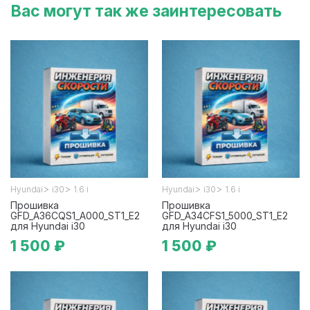
Вас могут так же заинтересовать
>
>
>
>
Hyundai
i30
1.6 i
Hyundai
i30
1.6 i
Прошивка
Прошивка
GFD_A36CQS1_A000_ST1_E2
GFD_A34CFS1_5000_ST1_E2
для Hyundai i30
для Hyundai i30
1 500 ₽
1 500 ₽