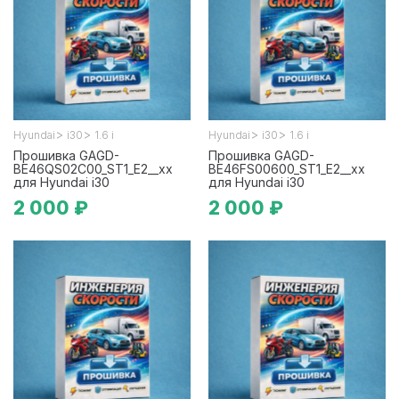
>
>
>
>
Hyundai
i30
1.6 i
Hyundai
i30
1.6 i
Прошивка GAGD-
Прошивка GAGD-
BE46QS02C00_ST1_E2__xx
BE46FS00600_ST1_E2__xx
для Hyundai i30
для Hyundai i30
2 000 ₽
2 000 ₽