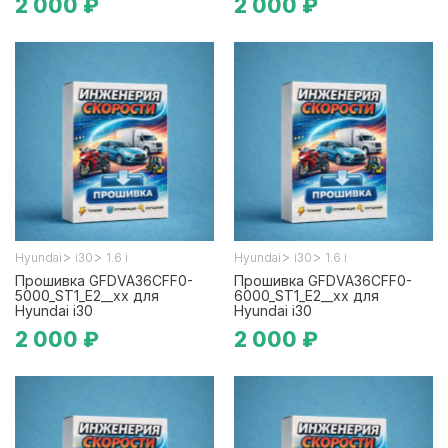
2 000 ₽
2 000 ₽
>
>
>
>
Hyundai
i30
1.6 i
Hyundai
i30
1.6 i
Прошивка GFDVA36CFF0-
Прошивка GFDVA36CFF0-
5000_ST1_E2__xx для
6000_ST1_E2__xx для
Hyundai i30
Hyundai i30
2 000 ₽
2 000 ₽