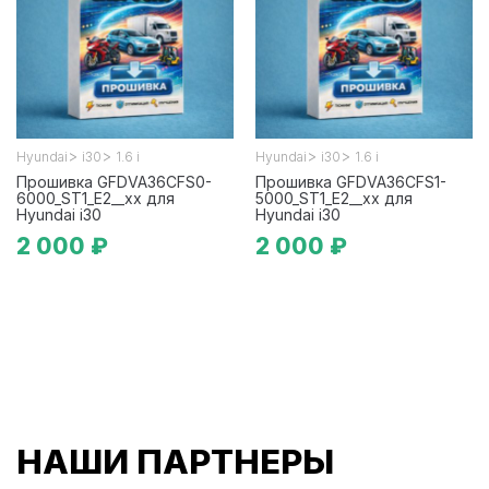
>
>
>
>
Hyundai
i30
1.6 i
Hyundai
i30
1.6 i
Прошивка GFDVA36CFS0-
Прошивка GFDVA36CFS1-
6000_ST1_E2__xx для
5000_ST1_E2__xx для
Hyundai i30
Hyundai i30
2 000 ₽
2 000 ₽
НАШИ ПАРТНЕРЫ