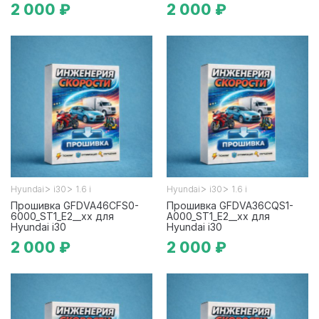
2 000 ₽
2 000 ₽
>
>
>
>
Hyundai
i30
1.6 i
Hyundai
i30
1.6 i
Прошивка GFDVA46CFS0-
Прошивка GFDVA36CQS1-
6000_ST1_E2__xx для
A000_ST1_E2__xx для
Hyundai i30
Hyundai i30
2 000 ₽
2 000 ₽