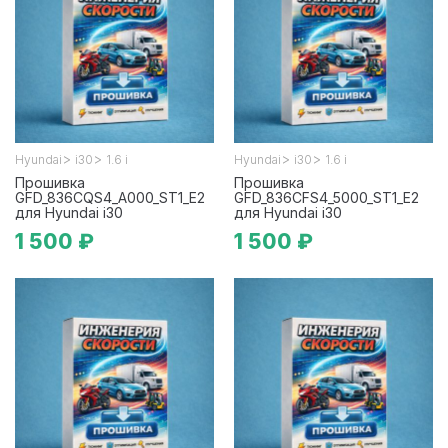
>
>
>
>
Hyundai
i30
1.6 i
Hyundai
i30
1.6 i
Прошивка
Прошивка
GFD_836CQS4_A000_ST1_E2
GFD_836CFS4_5000_ST1_E2
для Hyundai i30
для Hyundai i30
1 500 ₽
1 500 ₽