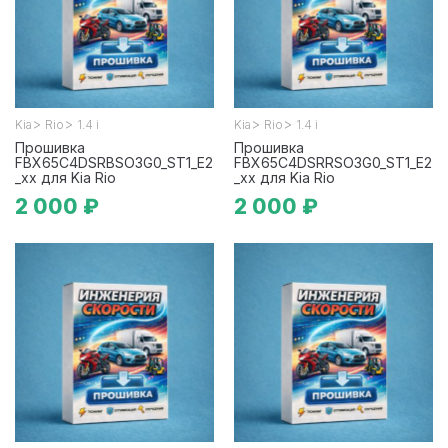
>
>
>
>
Kia
Rio
1.4 i
Kia
Rio
1.4 i
Прошивка
Прошивка
FBX65C4DSRBSO3G0_ST1_E2
FBX65C4DSRRSO3G0_ST1_E2
_xx для Kia Rio
_xx для Kia Rio
2 000 ₽
2 000 ₽