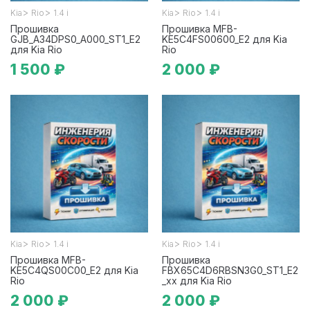
>
>
>
>
Kia
Rio
1.4 i
Kia
Rio
1.4 i
Прошивка
Прошивка MFB-
GJB_A34DPS0_A000_ST1_E2
KE5C4FS00600_E2 для Kia
для Kia Rio
Rio
1 500 ₽
2 000 ₽
>
>
>
>
Kia
Rio
1.4 i
Kia
Rio
1.4 i
Прошивка MFB-
Прошивка
KE5C4QS00C00_E2 для Kia
FBX65C4D6RBSN3G0_ST1_E2
Rio
_xx для Kia Rio
2 000 ₽
2 000 ₽