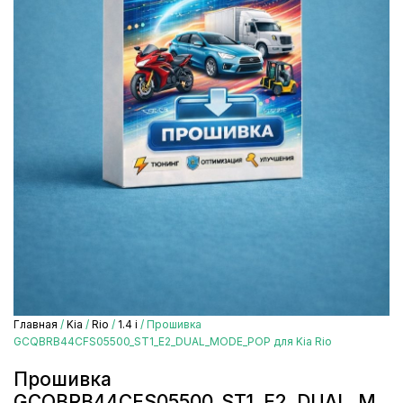
Главная
/
Kia
/
Rio
/
1.4 i
/ Прошивка
GCQBRB44CFS05500_ST1_E2_DUAL_MODE_POP для Kia Rio
Прошивка
GCQBRB44CFS05500_ST1_E2_DUAL_M