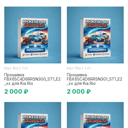
>
>
>
>
Kia
Rio
1.4 i
Kia
Rio
1.4 i
Прошивка
Прошивка
FBX65C4D6RRSN3G0_ST1_E2
FBX65C4D6RRSN3G1_ST1_E2
_xx для Kia Rio
_xx для Kia Rio
2 000 ₽
2 000 ₽