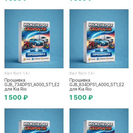
>
>
>
>
Kia
Rio
1.4 i
Kia
Rio
1.4 i
Прошивка
Прошивка
GJB_734DPS1_A000_ST1_E2
GJB_834DPS1_A000_ST1_E2
для Kia Rio
для Kia Rio
1 500 ₽
1 500 ₽