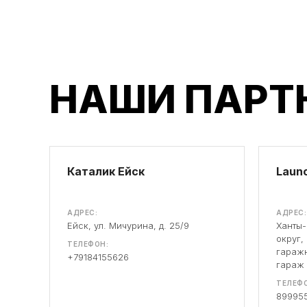
НАШИ ПАРТ
Каталик Ейск
Launc
АДРЕС:
АДРЕС:
Ейск, ул. Мичурина, д. 25/9
Ханты
округ,
ТЕЛЕФОН:
гаражн
+79184155626
гараж
ТЕЛЕФО
89995