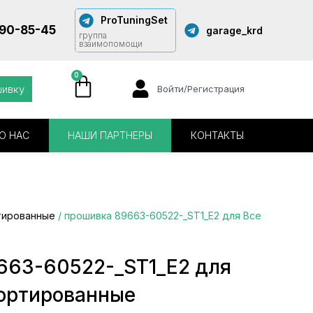
ProTuningSet
290-85-45
garage_krd
группа
взаимопомощи
0
шивку
Войти/Регистрация
О НАС
НАШИ ПАРТНЕРЫ
КОНТАКТЫ
тированные
/ прошивка 89663-60522-_ST1_E2 для Все
663-60522-_ST1_E2 для
сортированные