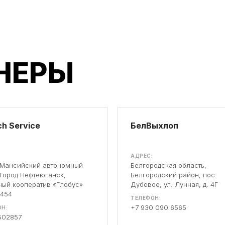
НЕРЫ
h Service
БелВыхлоп
АДРЕС:
-Мансийский автономный
Белгородская область,
 Город Нефтеюганск,
Белгородский район, пос.
ый кооператив «Глобус»
Дубовое, ул. Лунная, д. 4Г
 454
ТЕЛЕФОН:
+7 930 090 6565
Н:
502857