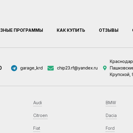
ЕЗНЫЕ ПРОГРАММЫ
КАК КУПИТЬ
ОТЗЫВЫ
Краснодар
0
garage_krd
chip23.rf@yandex.ru
Пашковский
Крупской, 
Audi
BMW
Citroen
Dacia
Fiat
Ford