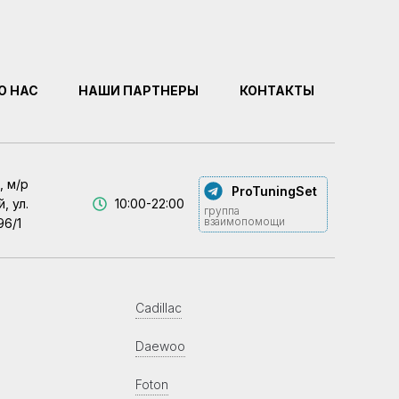
О НАС
НАШИ ПАРТНЕРЫ
КОНТАКТЫ
, м/р
ProTuningSet
, ул.
10:00-22:00
группа
взаимопомощи
96/1
Cadillac
Daewoo
Foton