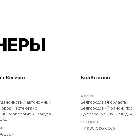
НЕРЫ
h Service
БелВыхлоп
АДРЕС:
-Мансийский автономный
Белгородская область,
 Город Нефтеюганск,
Белгородский район, пос.
ый кооператив «Глобус»
Дубовое, ул. Лунная, д. 4Г
 454
ТЕЛЕФОН:
+7 930 090 6565
Н:
502857