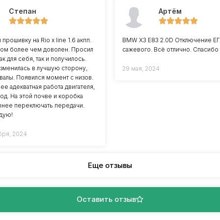
Степан
Артём
 прошивку на Rio x line 1.6 акпп.
BMW X3 E83 2.0D Отключение ЕГ
том более чем доволен. Просил
сажевого. Всё отлично. Спасибо
ак для себя, так и получилось.
зменилась в лучшую сторону,
29 мая, 2024
валы. Появился момент с низов.
лее адекватная работа двигателя,
ход. На этой почве и коробка
авнее переключать передачи.
дую!
бря, 2024
Еще отзывы
Оставить отзыв