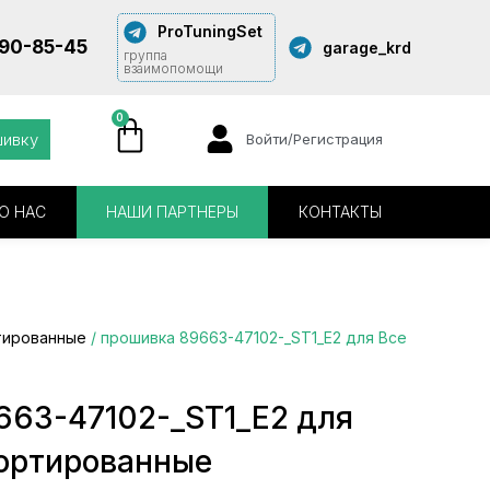
ProTuningSet
290-85-45
garage_krd
группа
взаимопомощи
0
шивку
Войти/Регистрация
О НАС
НАШИ ПАРТНЕРЫ
КОНТАКТЫ
тированные
/ прошивка 89663-47102-_ST1_E2 для Все
663-47102-_ST1_E2 для
сортированные