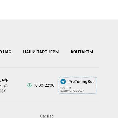
О НАС
НАШИ ПАРТНЕРЫ
КОНТАКТЫ
, м/р
ProTuningSet
, ул.
10:00-22:00
группа
взаимопомощи
96/1
Cadillac