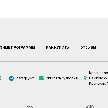
ЕЗНЫЕ ПРОГРАММЫ
КАК КУПИТЬ
ОТЗЫВЫ
Краснодар
0
garage_krd
chip23.rf@yandex.ru
Пашковский
Крупской, 
Audi
BMW