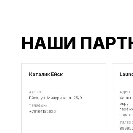
НАШИ ПАРТ
Каталик Ейск
Launc
АДРЕС:
АДРЕС:
Ейск, ул. Мичурина, д. 25/9
Ханты
округ,
ТЕЛЕФОН:
гаражн
+79184155626
гараж
ТЕЛЕФО
89995