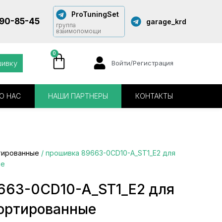
ProTuningSet
290-85-45
garage_krd
группа
взаимопомощи
0
шивку
Войти/Регистрация
О НАС
НАШИ ПАРТНЕРЫ
КОНТАКТЫ
тированные
/ прошивка 89663-0CD10-A_ST1_E2 для
ые
663-0CD10-A_ST1_E2 для
сортированные