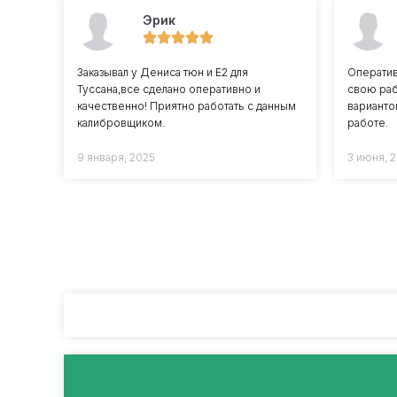
Эрик
Заказывал у Дениса тюн и Е2 для
Оператив
Туссана,все сделано оперативно и
свою раб
качественно! Приятно работать с данным
варианто
калибровщиком.
работе.
9 января, 2025
3 июня, 