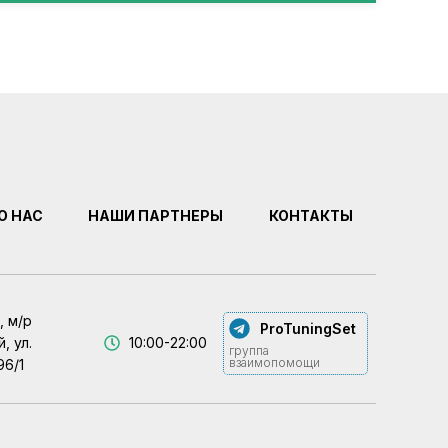
О НАС
НАШИ ПАРТНЕРЫ
КОНТАКТЫ
, м/р
ProTuningSet
, ул.
10:00-22:00
группа
взаимопомощи
96/1