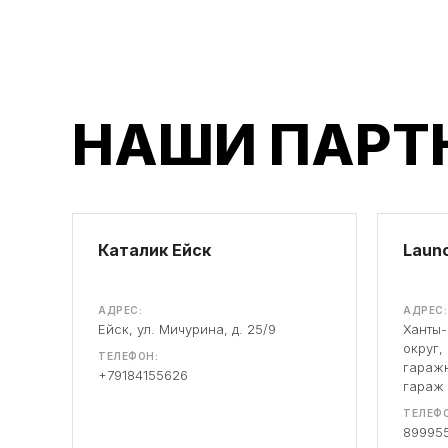
НАШИ ПАРТ
Каталик Ейск
Launc
АДРЕС:
АДРЕС:
Ейск, ул. Мичурина, д. 25/9
Ханты
округ,
ТЕЛЕФОН:
гаражн
+79184155626
гараж
ТЕЛЕФО
89995