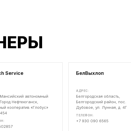
НЕРЫ
h Service
БелВыхлоп
АДРЕС:
-Мансийский автономный
Белгородская область,
 Город Нефтеюганск,
Белгородский район, пос.
ый кооператив «Глобус»
Дубовое, ул. Лунная, д. 4Г
 454
ТЕЛЕФОН:
+7 930 090 6565
Н:
502857