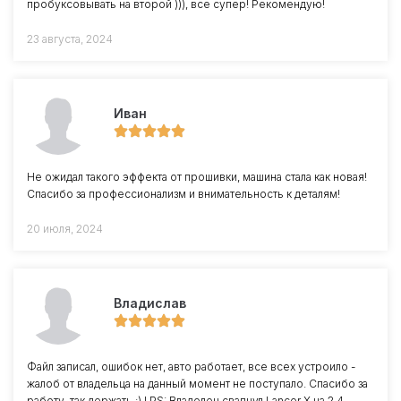
пробуксовывать на второй ))), все супер! Рекомендую!
23 августа, 2024
Иван
Не ожидал такого эффекта от прошивки, машина стала как новая!
Спасибо за профессионализм и внимательность к деталям!
20 июля, 2024
Владислав
Файл записал, ошибок нет, авто работает, все всех устроило -
жалоб от владельца на данный момент не поступало. Спасибо за
работу, так держать :) ! PS: Владелец свапнул Lancer X на 2.4