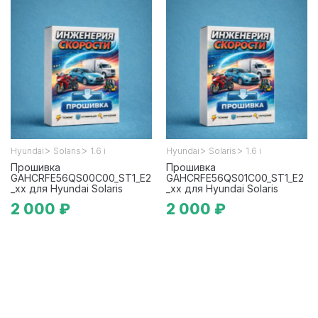
>
>
>
>
Hyundai
Solaris
1.6 i
Hyundai
Solaris
1.6 i
Прошивка
Прошивка
GAHCRFE56QS00C00_ST1_E2
GAHCRFE56QS01C00_ST1_E2
_xx для Hyundai Solaris
_xx для Hyundai Solaris
2 000 ₽
2 000 ₽