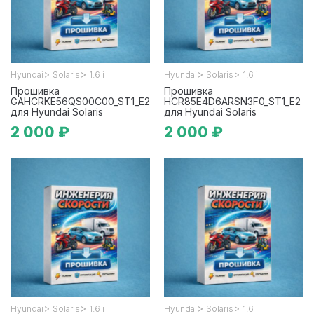
>
>
>
>
Hyundai
Solaris
1.6 i
Hyundai
Solaris
1.6 i
Прошивка
Прошивка
GAHCRKE56QS00C00_ST1_E2
HCR85E4D6ARSN3F0_ST1_E2
для Hyundai Solaris
для Hyundai Solaris
2 000 ₽
2 000 ₽
>
>
>
>
Hyundai
Solaris
1.6 i
Hyundai
Solaris
1.6 i