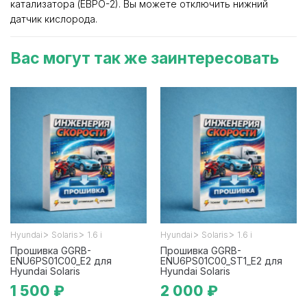
катализатора (ЕВРО-2). Вы можете отключить нижний
датчик кислорода.
Вас могут так же заинтересовать
>
>
>
>
Hyundai
Solaris
1.6 i
Hyundai
Solaris
1.6 i
Прошивка GGRB-
Прошивка GGRB-
ENU6PS01C00_E2 для
ENU6PS01C00_ST1_E2 для
Hyundai Solaris
Hyundai Solaris
1 500 ₽
2 000 ₽