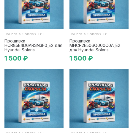
>
>
>
>
Hyundai
Solaris
1.6 i
Hyundai
Solaris
1.6 i
Прошивка
Прошивка
HCR85E4D6ARSN3F0_E2 для
MHCR2E506Q000C0A_E2
Hyundai Solaris
для Hyundai Solaris
1 500 ₽
1 500 ₽
>
>
>
>