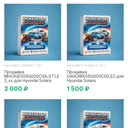
>
>
>
>
Hyundai
Solaris
1.6 i
Hyundai
Solaris
1.6 i
Прошивка
Прошивка
MHCR2E506Q000C0A_ST1_E
GAHCRKE56QS00C00_E2 для
2_xx для Hyundai Solaris
Hyundai Solaris
2 000 ₽
1 500 ₽