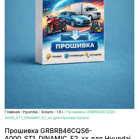
Главная
/
Hyundai
/
Solaris
/
1.6 i
/ Прошивка GRBRB46CQS6-
A000_ST1_DINAMIC_E2_xx для Hyundai Solaris
Прошивка GRBRB46CQS6-
A000_ST1_DINAMIC_E2_xx для Hyundai