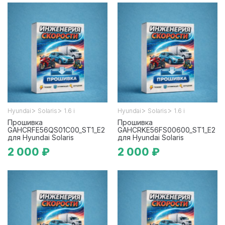
>
>
>
>
Hyundai
Solaris
1.6 i
Hyundai
Solaris
1.6 i
Прошивка
Прошивка
GAHCRFE56QS01C00_ST1_E2
GAHCRKE56FS00600_ST1_E2
для Hyundai Solaris
для Hyundai Solaris
2 000 ₽
2 000 ₽