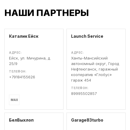
НАШИ ПАРТНЕРЫ
Каталик Ейск
Launch Service
АДРЕС:
АДРЕС:
Ейск, ул. Мичурина, д.
Ханты-Мансийский
25/9
автономный округ, Город
Нефтеюганск, гаражный
ТЕЛЕФОН:
кооператив «Глобус»
+79184155626
гараж 454
ТЕЛЕФОН:
89995502857
MAX
БелВыхлоп
Garage83turbo